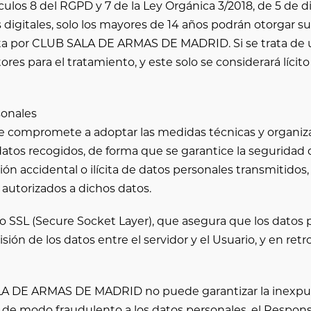
culos 8 del RGPD y 7 de la Ley Orgánica 3/2018, de 5 de 
 digitales, solo los mayores de 14 años podrán otorgar 
ta por
CLUB SALA DE ARMAS DE MADRID
. Si se trata d
res para el tratamiento, y este solo se considerará lícit
sonales
e compromete a adoptar las medidas técnicas y organizat
atos recogidos, de forma que se garantice la seguridad d
ción accidental o ilícita de datos personales transmitidos
 autorizados a dichos datos.
do SSL (Secure Socket Layer), que asegura que los datos
misión de los datos entre el servidor y el Usuario, y en re
LA DE ARMAS DE MADRID
no puede garantizar la inexpug
 de modo fraudulento a los datos personales, el Respons