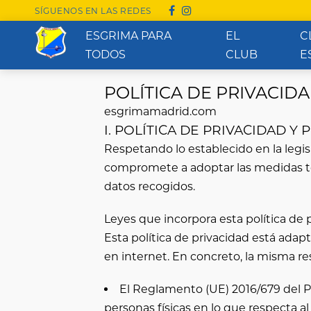
SÍGUENOS EN LAS REDES
ESGRIMA PARA
EL
C
TODOS
CLUB
E
POLÍTICA DE PRIVACIDA
esgrimamadrid.com
I. POLÍTICA DE PRIVACIDAD Y
Respetando lo establecido en la legis
compromete a adoptar las medidas téc
datos recogidos.
Leyes que incorpora esta política de 
Esta política de privacidad está ada
en internet. En concreto, la misma re
El Reglamento (UE) 2016/679 del Pa
personas físicas en lo que respecta al