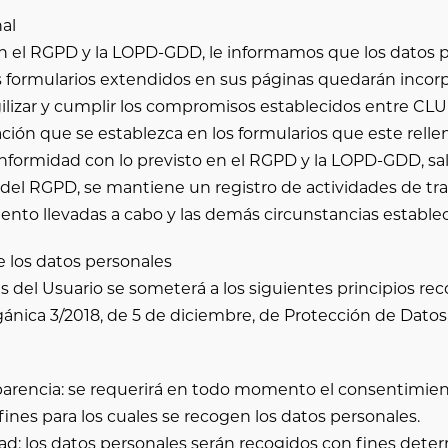
al
n el RGPD y la LOPD-GDD, le informamos que los datos 
s formularios extendidos en sus páginas quedarán incor
 agilizar y cumplir los compromisos establecidos entre
CLU
ción que se establezca en los formularios que este rellen
formidad con lo previsto en el RGPD y la LOPD-GDD, salv
.5 del RGPD, se mantiene un registro de actividades de t
miento llevadas a cabo y las demás circunstancias estable
e los datos personales
s del Usuario se someterá a los siguientes principios rec
rgánica 3/2018, de 5 de diciembre, de Protección de Datos
ansparencia: se requerirá en todo momento el consentimie
nes para los cuales se recogen los datos personales.
idad: los datos personales serán recogidos con fines deter