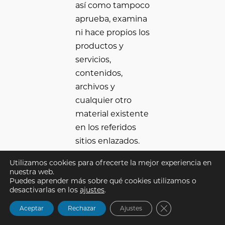
así como tampoco
aprueba, examina
ni hace propios los
productos y
servicios,
contenidos,
archivos y
cualquier otro
material existente
en los referidos
sitios enlazados.
Utilizamos cookies para ofrecerte la mejor experiencia en
CLUB SALA DE
nuestra web.
ARMAS DE
Puedes aprender más sobre qué cookies utilizamos o
desactivarlas en los
ajustes
.
MADRID no
asume ninguna
Cerrar el banner
Aceptar
Rechazar
Ajustes
responsabilidad