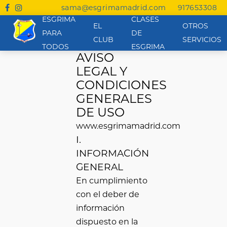
sama
@
esgrimamadrid.com
917653308
ESGRIMA
CLASES
EL
OTROS
PARA
DE
CLUB
SERVICIOS
TODOS
ESGRIMA
AVISO
LEGAL Y
CONDICIONES
GENERALES
DE USO
www.esgrimamadrid.com
I.
INFORMACIÓN
GENERAL
En cumplimiento
con el deber de
información
dispuesto en la